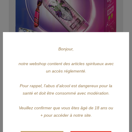
Bonjour,
notre webshop contient des articles spiritueux avec
un accès réglementé.
APERÇU RAPIDE
Pour rappel, l'abus d’alcool est dangereux pour la
santé et doit être consommé avec modération.
OCUS
Veuillez confirmer que vous êtes âgé de 18 ans ou
OCUS Gin Giftbox
+ pour accéder à notre site.
Prix
46,70 €