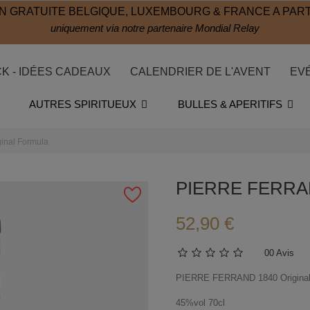
N GRATUITE BELGIQUE, LUXEMBOURG & FRANCE A PART
uniquement via notre partenaire Mondial Relay
CK - IDÉES CADEAUX
CALENDRIER DE L'AVENT
EV
AUTRES SPIRITUEUX
BULLES & APERITIFS
nal Formula
PIERRE FERRAND
52,90 €
0
0 Avis
PIERRE FERRAND 1840 Original
45%vol 70cl