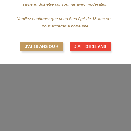
santé et doit être consommé avec modération.
Veuillez confirmer que vous êtes âgé de 18 ans ou +
pour accéder à notre site.
r la toux) côtoie des fleurs blanches (muguet) et de la fleur de vigne.
réglisse, le citron confit et la poire sont les piliers sur lesquels elle repose.
J'AI 18 ANS OU +
J'AI - DE 18 ANS
aison Ferrand
.