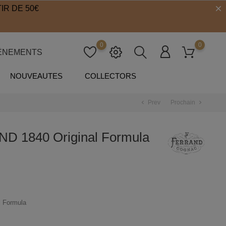
IR DE 50€
0
0
ÉNEMENTS
NOUVEAUTES
COLLECTORS
Prev
Prochain
chevron_left
chevron_right
 1840 Original Formula
 Formula