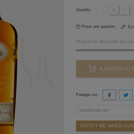
Quantity :
Poser une question
Ecri
Produit non disponible (en c
AJOUTER AU 
Partager sur :
NOTIFY ME WHEN AVA