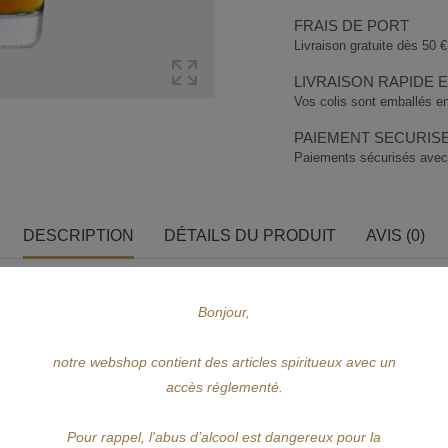
FRAIS DE PORT
Livraison gratuite dès 50 € 
LIVRAISON RAPIDE 
Vos colis sont emballés en
PAIEMENT SECURIS
Paiements sécurisés avec
DESCRIPTION
DÉTAILS DU PRODUIT
AVIS (0)
aster Blender de Ferrand Cognac, a fait équipe avec son ami historien des cock
Bonjour,
 entre 2 et 4 ans en fûts de chêne Limousin.
notre webshop contient des articles spiritueux avec un
otes de raisin mûr aux accents d'épices et de miel.
accès réglementé.
, il en ressort une puissance et une saveur plus riche.
Pour rappel, l'abus d’alcool est dangereux pour la